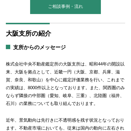
ご相談事例・流れ
大阪府
茨木市、河内長野市、貝塚市、高槻市、此花区
京都府
宇治市、京都市、精華町、八幡市、福知山市、
大阪支所の紹介
兵庫県
たつの市、三木市、神戸市、西宮市、川西市、
支所からのメッセージ
奈良県
磯城郡、大和郡山市、奈良市
和歌山県
田辺市、和歌山市
株式会社中央不動産鑑定所の大阪支所は、昭和44年の開設以
来、大阪を拠点として、近畿一円（大阪、京都、兵庫、滋
三重県
伊賀市、伊勢市、桑名市、四日市市、松阪市、
賀、奈良、和歌山）を中心に鑑定評価業務を行い、これまで
の実績は、8000件以上となっております。また、関西圏のみ
滋賀県
近江八幡市、草津市、多賀町、大津市、彦根市
ならず隣接の中部圏（愛知、岐阜、三重）、北陸圏（福井、
愛知県
あま市、稲沢市、犬山市、江南市、春日井市、
石川）の業務についても取り組んでおります。
岡山県
岡山市、倉敷市
近年、景気動向は先行きに不透明感を残す状況となっており
滋賀県
広島市、三原市、福山市
ます。不動産市場においても、従来は国内の動向に左右され