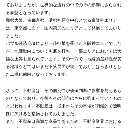
ておりましたが、世界的な流れの中でのその影響にさらされ
山口県
下関市、岩国市
る事態となっています。
商都大阪、古都京都、港都神戸を中心とする京阪神エリア
石川県
金沢市、小松市
は、東京圏に次ぐ、国内第二のエリアとして発展してまいり
ました。
バブル経済崩壊により一時打撃を受けた京阪神エリアでした
が、地価動向についても底を打ち、一部エリアにおいては大
幅な上昇も見られています。その一方で、地縁的選好性が劣
る地域などではいまだ下落局面が続いており、はっきりとし
た二極化傾向となっております。
さらに、不動産は、その個別性が価値判断に影響を与えるも
のとなっており、今後もその傾向はさらに強まっていくもの
と思われます。不動産は、従来からその市場が閉鎖的で透明
性に欠けると指摘されておりました。
また、不動産は高額な商品であるため、不動産業界における