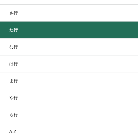
さ行
た行
な行
は行
ま行
や行
ら行
A-Z