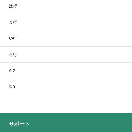
は行
ま行
や行
ら行
A-Z
0-9
サポート